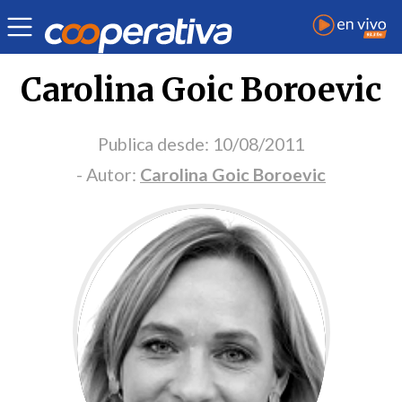
Portada Opinión
Carolina Goic Boroevic
Publica desde:
10/08/2011
- Autor:
Carolina Goic Boroevic