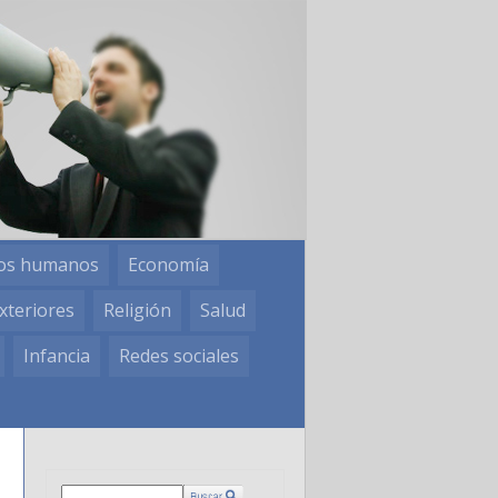
os humanos
Economía
xteriores
Religión
Salud
Infancia
Redes sociales