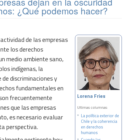
resas dejan en la oscuridad
chos: ¿Qué podemos hacer?
 actividad de las empresas
nte los derechos
un medio ambiente sano,
los indígenas, la
 de discriminaciones y
erechos fundamentales en
Lorena Fries
, son frecuentemente
ones que las empresas
Ultimas columnas:
nto, es necesario evaluar
La política exterior de
Chile y la coherencia
ta perspectiva.
en derechos
humanos
ialmente pertinente hoy
Cuando las