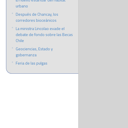
urbano
Después de Chancay, los
corredores bioceánicos
La ministra Lincolao evade el
debate de fondo sobre las Becas
Chile
Geociencias, Estado y
gobernanza
Feria de las pulgas