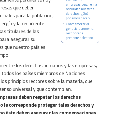
empresas dejan en la
presas que deben
oscuridad nuestros
derechos: ¿Qué
nciales para la población,
podemos hacer?
nergía y la recurrente
Conmemorar el
genocidio armenio,
as titulares de las
reconocer el
 para asegurar su
presente palestino
z que nuestro país es
empo.
ón entre los derechos humanos y las empresas,
 todos los países miembros de Naciones
os principios rectores sobre la materia, que
senso universal y que contemplan,
mpresas deben respetar los derechos
o le corresponde proteger tales derechos y
mo éste deben asegurar las compensaciones