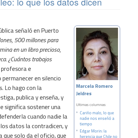
pleo: lo que los datos dicen
ública señaló en Puerto
lones, 500 millones para
mina en un libro precioso,
eca. ¿Cuántos trabajos
 profesora e
o permanecer en silencio
Marcela Romero
s. Lo hago con la
Jeldres
stiga, publica y enseña, y
Ultimas columnas:
e significa sostener una
Cariño malo, lo que
 defenderla cuando nadie la
nadie nos enseñó a
tiempo
 los datos la contradicen, y
Edgar Morin: la
a que solo da el oficio, que
herencia que Chile no