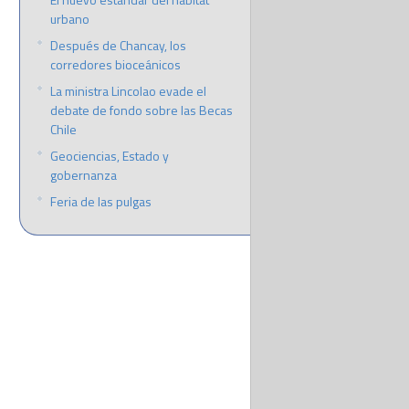
urbano
Después de Chancay, los
corredores bioceánicos
La ministra Lincolao evade el
debate de fondo sobre las Becas
Chile
Geociencias, Estado y
gobernanza
Feria de las pulgas