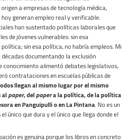
o origen a empresas de tecnología médica,
e hoy generan empleo real y verificable.
ciales han sustentado políticas laborales que
les de jóvenes vulnerables: sin esa
 política; sin esa política, no habría empleos. Mi
va décadas documentando la exclusión
se conocimiento alimentó debates legislativos,
eró contrataciones en escuelas públicas de
odos llegan al mismo lugar por el mismo
s al
paper
, del
paper
a la política, de la política
sora en Panguipulli o en La Pintana
. No es un
el único que dura y el único que llega donde el
upación es genuina porque los libros en concreto