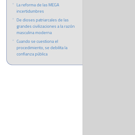
La reforma de las MEGA
incertidumbres
De dioses patriarcales de las
grandes civilizaciones a la razón
masculina moderna
Cuando se cuestiona el
procedimiento, se debilita la
confianza pública