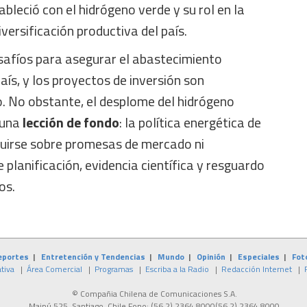
ableció con el hidrógeno verde y su rol en la
versificación productiva del país.
safíos para asegurar el abastecimiento
aís, y los proyectos de inversión son
o. No obstante, el desplome del hidrógeno
 una
lección de fondo
: la política energética de
ruirse sobre promesas de mercado ni
 planificación, evidencia científica y resguardo
os.
eportes
|
Entretención y Tendencias
|
Mundo
|
Opinión
|
Especiales
|
Fot
tiva
|
Área Comercial
|
Programas
|
Escriba a la Radio
|
Redacción Internet
|
© Compañia Chilena de Comunicaciones S.A.
Maipú 525, Santiago, Chile Fono:
(56 2) 2364 8000
(56 2) 2364 8000