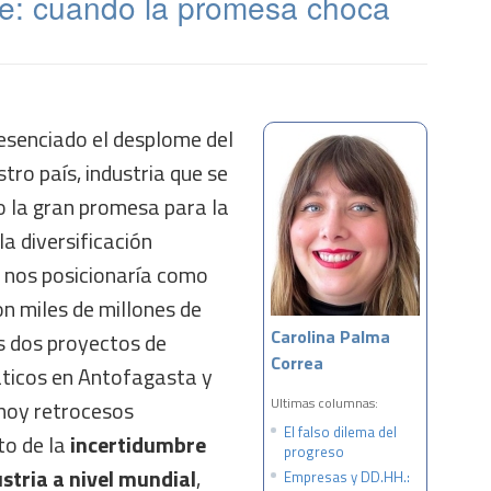
e: cuando la promesa choca
senciado el desplome del
tro país, industria que se
 la gran promesa para la
la diversificación
e nos posicionaría como
Con miles de millones de
Carolina Palma
os dos proyectos de
Correa
ticos en Antofagasta y
Ultimas columnas:
hoy retrocesos
El falso dilema del
to de la
incertidumbre
progreso
ustria a nivel mundial
,
Empresas y DD.HH.: