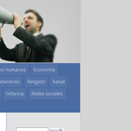
os humanos
Economía
xteriores
Religión
Salud
Infancia
Redes sociales