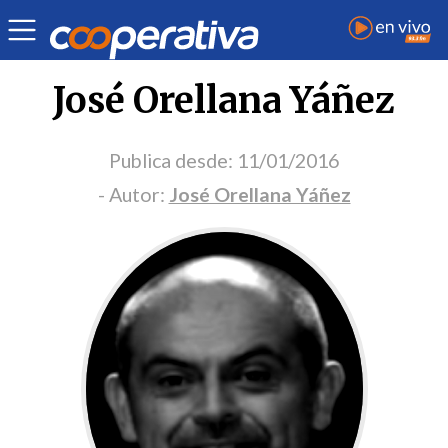
Portada Opinión
José Orellana Yáñez
Publica desde:
11/01/2016
- Autor:
José Orellana Yáñez