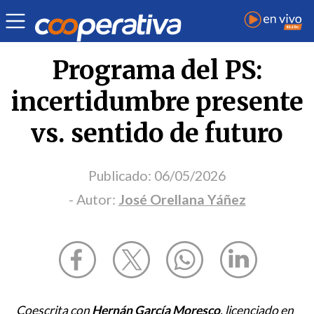
Opinión
| Política
| José Orellana Yáñez
Programa del PS:
incertidumbre presente
vs. sentido de futuro
Publicado:
06/05/2026
- Autor:
José Orellana Yáñez
Coescrita con
Hernán García Moresco
, licenciado en