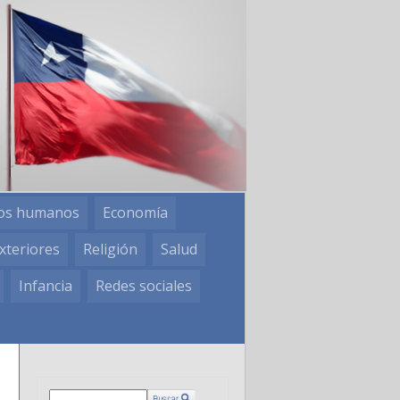
os humanos
Economía
xteriores
Religión
Salud
Infancia
Redes sociales