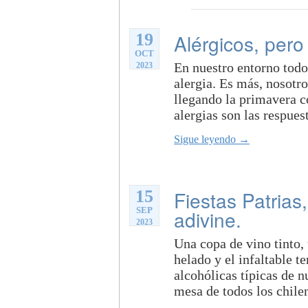
19
Alérgicos, pero
OCT
En nuestro entorno todo
2023
alergia. Es más, nosotr
llegando la primavera c
alergias son las respues
Sigue leyendo →
15
Fiestas Patrias
SEP
adivine.
2023
Una copa de vino tinto,
helado y el infaltable t
alcohólicas típicas de n
mesa de todos los chilen