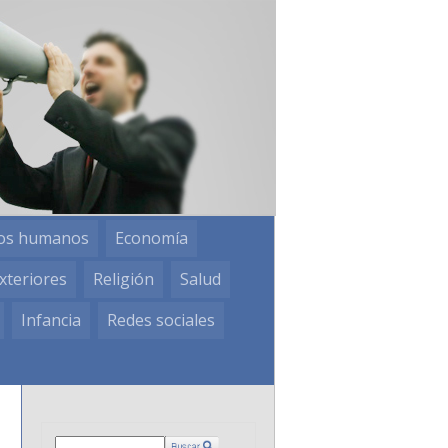
os humanos
Economía
xteriores
Religión
Salud
Infancia
Redes sociales