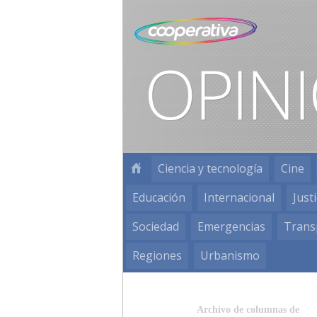
Ciencia y tecnología
Cine
Educación
Internacional
Justi
Sociedad
Emergencias
Trans
Regiones
Urbanismo
Archivo de columnas de