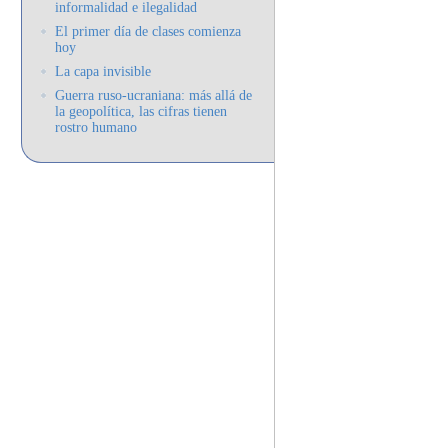
informalidad e ilegalidad
El primer día de clases comienza
hoy
La capa invisible
Guerra ruso-ucraniana: más allá de
la geopolítica, las cifras tienen
rostro humano