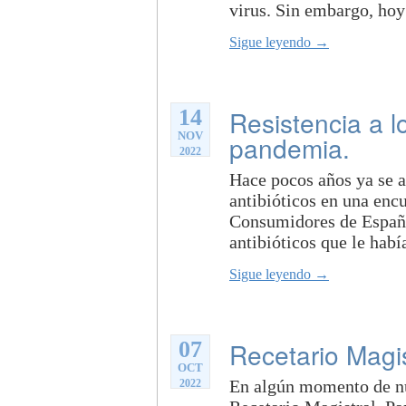
virus. Sin embargo, hoy
Sigue leyendo →
14
Resistencia a lo
NOV
pandemia.
2022
Hace pocos años ya se al
antibióticos en una enc
Consumidores de España
antibióticos que le habí
Sigue leyendo →
07
Recetario Magist
OCT
En algún momento de nu
2022