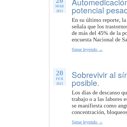
20
Automedicación 
MAR
potencial pesadi
2023
En su último reporte, 
señala que los trastorn
de más del 45% de la po
encuesta Nacional de Sa
Sigue leyendo →
20
Sobrevivir al s
FEB
posible.
2023
Los días de descanso qu
trabajo o a las labores
se manifiesta como angus
concentración, bloqueos
Sigue leyendo →