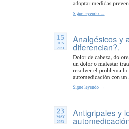
adoptar medidas preventi
Sigue leyendo →
15
Analgésicos y a
JUN
diferencian?.
2023
Dolor de cabeza, dolore
un dolor o malestar tra
resolver el problema lo 
automedicación con un a
Sigue leyendo →
23
Antigripales y l
MAY
automedicación
2023