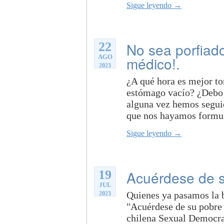
Sigue leyendo →
22
No sea porfiado
AGO
médico!.
2023
¿A qué hora es mejor t
estómago vacío? ¿Debo i
alguna vez hemos segui
que nos hayamos formula
Sigue leyendo →
19
Acuérdese de s
JUL
Quienes ya pasamos la b
2023
"Acuérdese de su pobre 
chilena Sexual Democrac