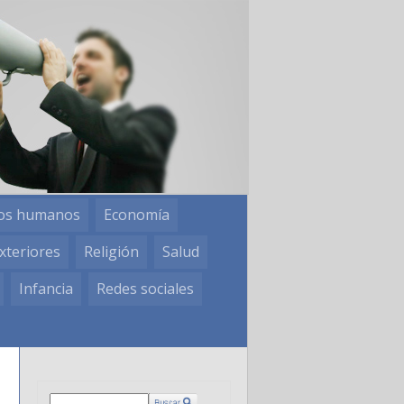
os humanos
Economía
xteriores
Religión
Salud
Infancia
Redes sociales