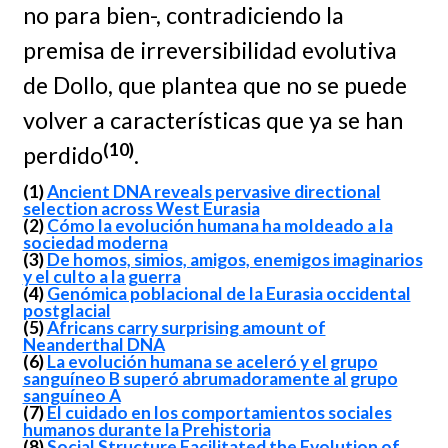
no para bien-, contradiciendo la
premisa de irreversibilidad evolutiva
de Dollo, que plantea que no se puede
volver a características que ya se han
(10)
perdido
.
(1)
Ancient DNA reveals pervasive directional
selection across West Eurasia
(2)
Cómo la evolución humana ha moldeado a la
sociedad moderna
(3)
De homos, simios, amigos, enemigos imaginarios
y el culto a la guerra
(4)
Genómica poblacional de la Eurasia occidental
postglacial
(5)
Africans carry surprising amount of
Neanderthal DNA
(6)
La evolución humana se aceleró y el grupo
sanguíneo B superó abrumadoramente al grupo
sanguíneo A
(7)
El cuidado en los comportamientos sociales
humanos durante la Prehistoria
(8)
Social Structure Facilitated the Evolution of