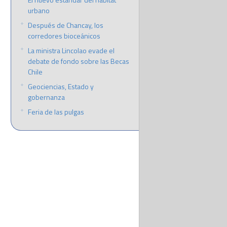
urbano
Después de Chancay, los
corredores bioceánicos
La ministra Lincolao evade el
debate de fondo sobre las Becas
Chile
Geociencias, Estado y
gobernanza
Feria de las pulgas