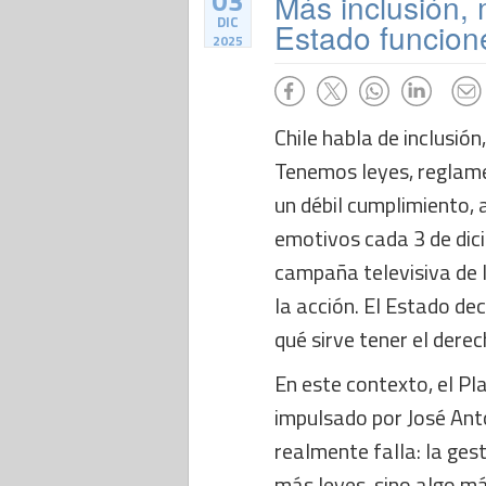
03
Más inclusión, 
DIC
Estado funcion
2025
Chile habla de inclusión
Tenemos leyes, reglam
un débil cumplimiento,
emotivos cada 3 de dici
campaña televisiva de 
la acción. El Estado dec
qué sirve tener el derec
En este contexto, el Pl
impulsado por José Ant
realmente falla: la ges
más leyes, sino algo m