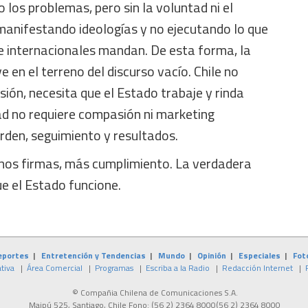
 los problemas, pero sin la voluntad ni el
 manifestando ideologías y no ejecutando lo que
e internacionales mandan. De esta forma, la
e en el terreno del discurso vacío. Chile no
sión, necesita que el Estado trabaje y rinda
ad no requiere compasión ni marketing
orden, seguimiento y resultados.
os firmas, más cumplimiento. La verdadera
ue el Estado funcione.
eportes
|
Entretención y Tendencias
|
Mundo
|
Opinión
|
Especiales
|
Fot
tiva
|
Área Comercial
|
Programas
|
Escriba a la Radio
|
Redacción Internet
|
© Compañia Chilena de Comunicaciones S.A.
Maipú 525, Santiago, Chile Fono:
(56 2) 2364 8000
(56 2) 2364 8000