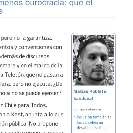
menos burocracia: que el
e
, pero no la garantiza.
entos y convenciones con
 además de discursos
embre y en el marco de la
la Teletón, que no pasan a
lara, pero no ejecuta. ¿De
Matías Poblete
ho si no se puede ejercer?
Sandoval
an Chile para Todos,
Ultimas columnas:
onio Kast, apunta a lo que
Inclusión también en
tión pública. No propone
las cárceles: un
desafío para Chile
ás simple y urgente: menos