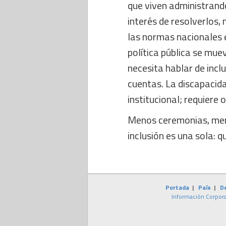
que viven administrando
interés de resolverlos,
las normas nacionales 
política pública se muev
necesita hablar de inclu
cuentas. La discapacid
institucional; requiere 
Menos ceremonias, men
inclusión es una sola: q
Portada
|
País
|
D
Información Corpora