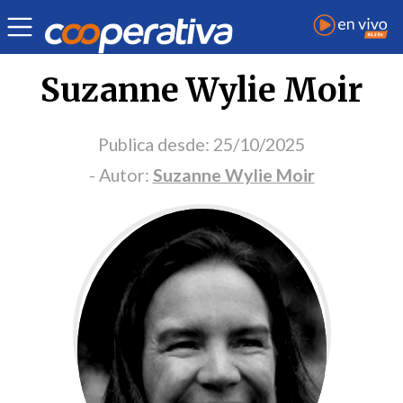
Portada Opinión
Suzanne Wylie Moir
Publica desde:
25/10/2025
- Autor:
Suzanne Wylie Moir