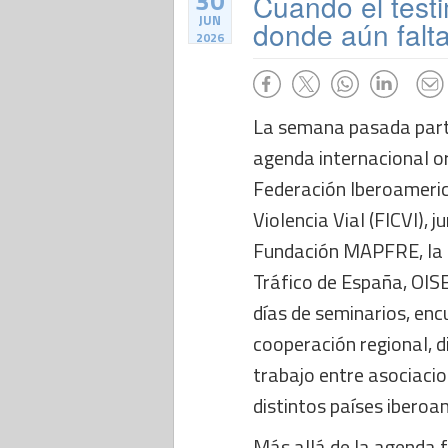
30
Cuando el test
JUN
donde aún fal
2026
La semana pasada parti
agenda internacional o
Federación Iberoameric
Violencia Vial (FICVI), 
Fundación MAPFRE, la 
Tráfico de España, OIS
días de seminarios, enc
cooperación regional, d
trabajo entre asociacio
distintos países iberoa
Más allá de la agenda 