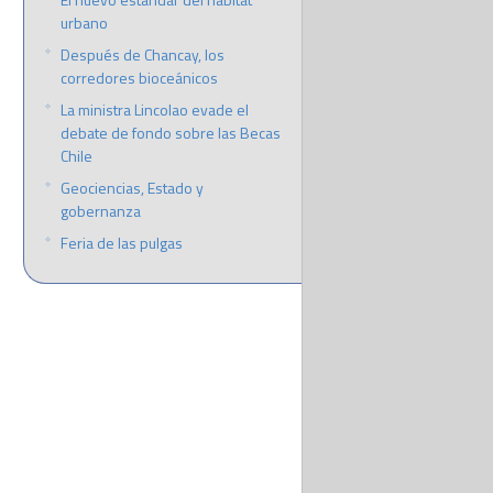
urbano
Después de Chancay, los
corredores bioceánicos
La ministra Lincolao evade el
debate de fondo sobre las Becas
Chile
Geociencias, Estado y
gobernanza
Feria de las pulgas