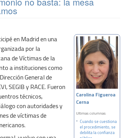
imonio no basta: la mesa
tamos
cipé en Madrid en una
rganizada por la
ana de Víctimas de la
junto a instituciones como
Dirección General de
EVI, SEGIB y RACE. Fueron
Carolina Figueroa
uentros técnicos,
Cerna
iálogo con autoridades y
Ultimas columnas:
nes de víctimas de
Cuando se cuestiona
mericanos.
el procedimiento, se
debilita la confianza
formal, vuelvo con una