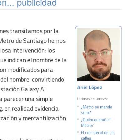
n... publicidad
enes transitamos por la
 Metro de Santiago hemos
iosa intervención: los
que indican el nombre de la
ron modificados para
 del nombre, convirtiendo
Ariel López
Estación Galaxy AI
a parecer una simple
Ultimas columnas:
, en realidad evidencia
¿Metro se manda
solo?
zación y mercantilización
¿Quién quemó el
Metro?
El colesterol de las
calles