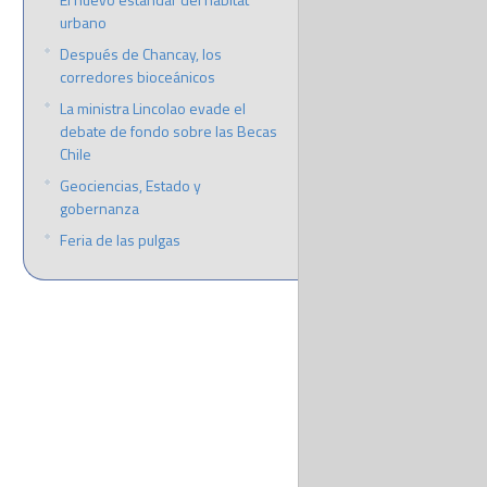
urbano
Después de Chancay, los
corredores bioceánicos
La ministra Lincolao evade el
debate de fondo sobre las Becas
Chile
Geociencias, Estado y
gobernanza
Feria de las pulgas