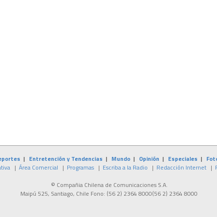
eportes
|
Entretención y Tendencias
|
Mundo
|
Opinión
|
Especiales
|
Fot
tiva
|
Área Comercial
|
Programas
|
Escriba a la Radio
|
Redacción Internet
|
© Compañia Chilena de Comunicaciones S.A.
Maipú 525, Santiago, Chile Fono:
(56 2) 2364 8000
(56 2) 2364 8000