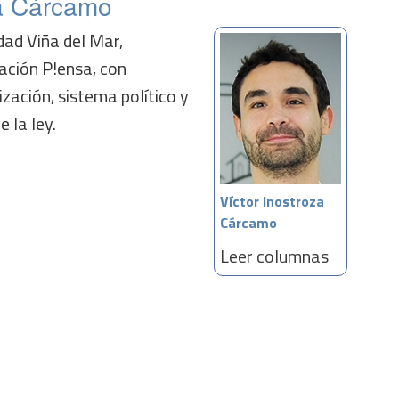
za Cárcamo
dad Viña del Mar,
ación P!ensa, con
ización, sistema político y
 la ley.
Víctor Inostroza
Cárcamo
Leer columnas