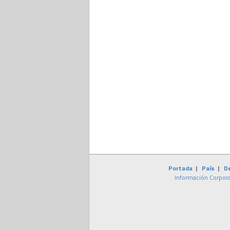
Portada
|
País
|
D
Información Corpora