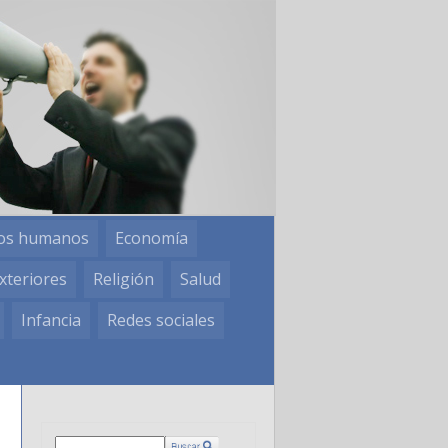
os humanos
Economía
xteriores
Religión
Salud
Infancia
Redes sociales