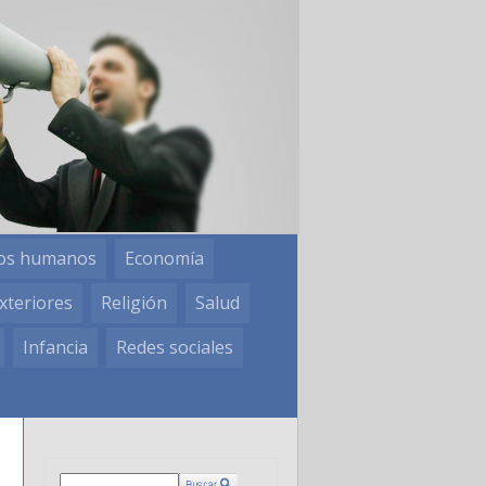
os humanos
Economía
xteriores
Religión
Salud
Infancia
Redes sociales