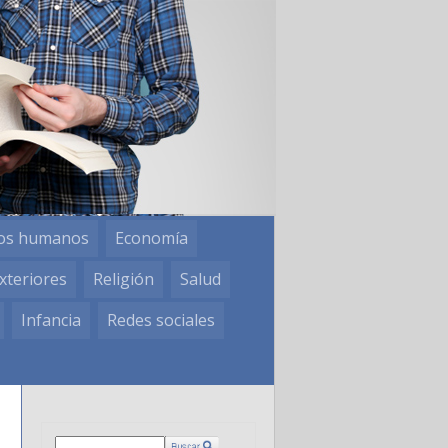
os humanos
Economía
xteriores
Religión
Salud
Infancia
Redes sociales