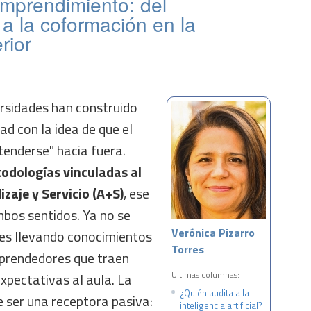
emprendimiento: del
 a la coformación en la
rior
ersidades han construido
d con la idea de que el
tenderse" hacia fuera.
odologías vinculadas al
zaje y Servicio (A+S)
, ese
mbos sentidos. Ya no se
Verónica Pizarro
tes llevando conocimientos
Torres
emprendedores que traen
Ultimas columnas:
expectativas al aula. La
¿Quién audita a la
 ser una receptora pasiva:
inteligencia artificial?