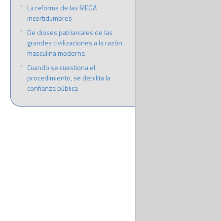
La reforma de las MEGA
incertidumbres
De dioses patriarcales de las
grandes civilizaciones a la razón
masculina moderna
Cuando se cuestiona el
procedimiento, se debilita la
confianza pública