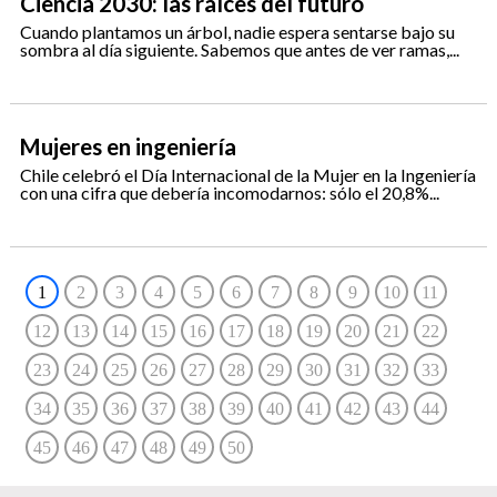
Ciencia 2030: las raíces del futuro
Cuando plantamos un árbol, nadie espera sentarse bajo su
sombra al día siguiente. Sabemos que antes de ver ramas,...
Mujeres en ingeniería
Chile celebró el Día Internacional de la Mujer en la Ingeniería
con una cifra que debería incomodarnos: sólo el 20,8%...
1
2
3
4
5
6
7
8
9
10
11
12
13
14
15
16
17
18
19
20
21
22
23
24
25
26
27
28
29
30
31
32
33
34
35
36
37
38
39
40
41
42
43
44
45
46
47
48
49
50