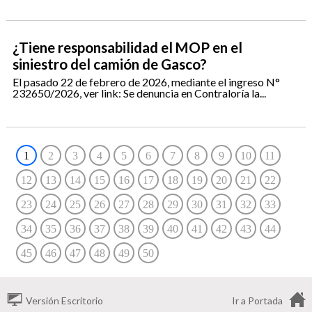
¿Tiene responsabilidad el MOP en el
siniestro del camión de Gasco?
El pasado 22 de febrero de 2026, mediante el ingreso N°
232650/2026, ver link: Se denuncia en Contraloría la...
1
2
3
4
5
6
7
8
9
10
11
12
13
14
15
16
17
18
19
20
21
22
23
24
25
26
27
28
29
30
31
32
33
34
35
36
37
38
39
40
41
42
43
44
45
46
47
48
49
50
Versión Escritorio
Ir a Portada