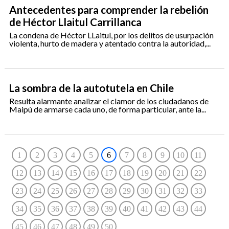
Antecedentes para comprender la rebelión
de Héctor Llaitul Carrillanca
La condena de Héctor LLaitul, por los delitos de usurpación
violenta, hurto de madera y atentado contra la autoridad,...
La sombra de la autotutela en Chile
Resulta alarmante analizar el clamor de los ciudadanos de
Maipú de armarse cada uno, de forma particular, ante la...
1
2
3
4
5
6
7
8
9
10
11
12
13
14
15
16
17
18
19
20
21
22
23
24
25
26
27
28
29
30
31
32
33
34
35
36
37
38
39
40
41
42
43
44
45
46
47
48
49
50