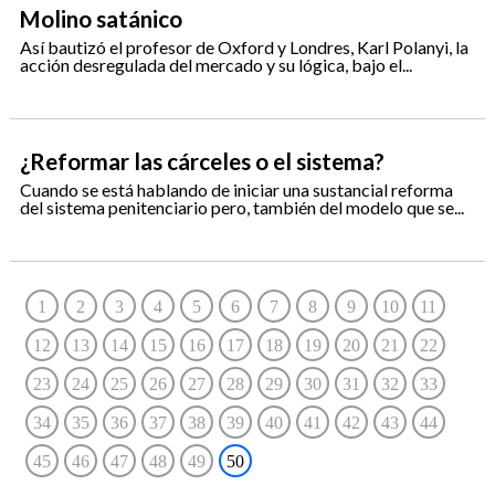
Molino satánico
Así bautizó el profesor de Oxford y Londres, Karl Polanyi, la
acción desregulada del mercado y su lógica, bajo el...
¿Reformar las cárceles o el sistema?
Cuando se está hablando de iniciar una sustancial reforma
del sistema penitenciario pero, también del modelo que se...
1
2
3
4
5
6
7
8
9
10
11
12
13
14
15
16
17
18
19
20
21
22
23
24
25
26
27
28
29
30
31
32
33
34
35
36
37
38
39
40
41
42
43
44
45
46
47
48
49
50