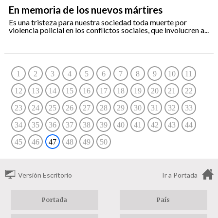
En memoria de los nuevos mártires
Es una tristeza para nuestra sociedad toda muerte por
violencia policial en los conflictos sociales, que involucren a...
1
2
3
4
5
6
7
8
9
10
11
12
13
14
15
16
17
18
19
20
21
22
23
24
25
26
27
28
29
30
31
32
33
34
35
36
37
38
39
40
41
42
43
44
45
46
47
48
49
50
Versión Escritorio
Ir a Portada
Portada
País