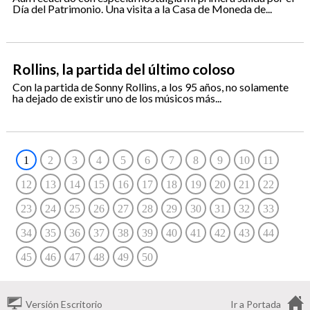
Día del Patrimonio. Una visita a la Casa de Moneda de...
Rollins, la partida del último coloso
Con la partida de Sonny Rollins, a los 95 años, no solamente
ha dejado de existir uno de los músicos más...
1
2
3
4
5
6
7
8
9
10
11
12
13
14
15
16
17
18
19
20
21
22
23
24
25
26
27
28
29
30
31
32
33
34
35
36
37
38
39
40
41
42
43
44
45
46
47
48
49
50
Versión Escritorio
Ir a Portada