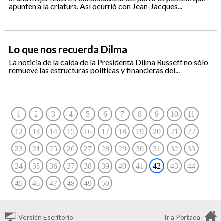
apunten a la criatura. Así ocurrió con Jean-Jacques...
Lo que nos recuerda Dilma
La noticia de la caída de la Presidenta Dilma Russeff no sólo
remueve las estructuras políticas y financieras del...
1
2
3
4
5
6
7
8
9
10
11
12
13
14
15
16
17
18
19
20
21
22
23
24
25
26
27
28
29
30
31
32
33
34
35
36
37
38
39
40
41
42
43
44
45
46
47
48
49
50
Versión Escritorio
Ir a Portada