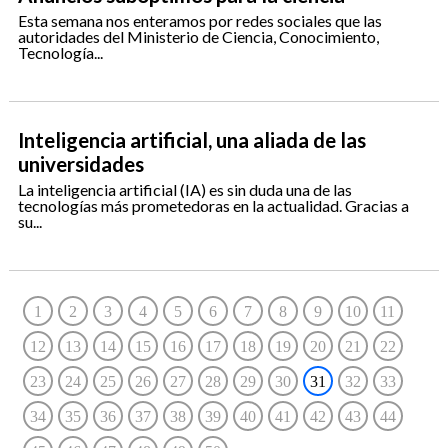
Esta semana nos enteramos por redes sociales que las
autoridades del Ministerio de Ciencia, Conocimiento,
Tecnología...
Inteligencia artificial, una aliada de las
universidades
La inteligencia artificial (IA) es sin duda una de las
tecnologías más prometedoras en la actualidad. Gracias a
su...
1
2
3
4
5
6
7
8
9
10
11
12
13
14
15
16
17
18
19
20
21
22
23
24
25
26
27
28
29
30
31
32
33
34
35
36
37
38
39
40
41
42
43
44