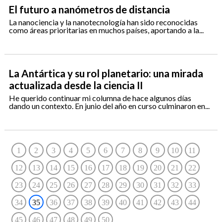
El futuro a nanómetros de distancia
La nanociencia y la nanotecnología han sido reconocidas
como áreas prioritarias en muchos países, aportando a la...
La Antártica y su rol planetario: una mirada
actualizada desde la ciencia II
He querido continuar mi columna de hace algunos días
dando un contexto. En junio del año en curso culminaron en...
1
2
3
4
5
6
7
8
9
10
11
12
13
14
15
16
17
18
19
20
21
22
23
24
25
26
27
28
29
30
31
32
33
34
35
36
37
38
39
40
41
42
43
44
45
46
47
48
49
50