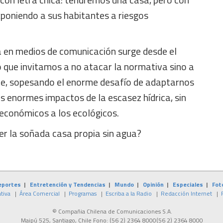
poniendo a sus habitantes a riesgos
 en medios de comunicación surge desde el
 que invitamos a no atacar la normativa sino a
e, sopesando el enorme desafío de adaptarnos
os enormes impactos de la escasez hídrica, sin
 económicos a los ecológicos.
er la soñada casa propia sin agua?
eportes
|
Entretención y Tendencias
|
Mundo
|
Opinión
|
Especiales
|
Fot
tiva
|
Área Comercial
|
Programas
|
Escriba a la Radio
|
Redacción Internet
|
© Compañia Chilena de Comunicaciones S.A.
Maipú 525, Santiago, Chile Fono:
(56 2) 2364 8000
(56 2) 2364 8000