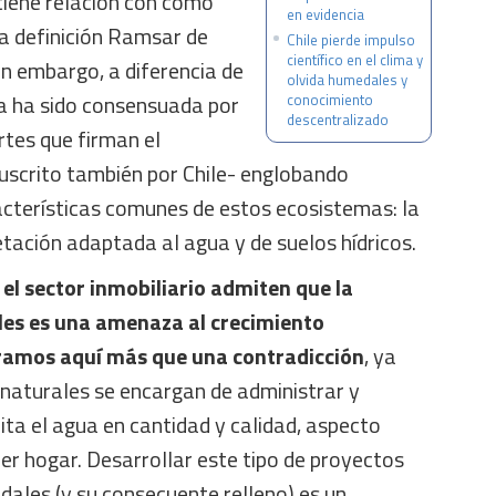
tiene relación con cómo
en evidencia
La definición Ramsar de
Chile pierde impulso
científico en el clima y
n embargo, a diferencia de
olvida humedales y
a ha sido consensuada por
conocimiento
descentralizado
rtes que firman el
scrito también por Chile- englobando
cterísticas comunes de estos ecosistemas: la
tación adaptada al agua y de suelos hídricos.
l sector inmobiliario admiten que la
es es una amenaza al crecimiento
ramos aquí más que una contradicción
, ya
naturales se encargan de administrar y
ta el agua en cantidad y calidad, aspecto
er hogar. Desarrollar este tipo de proyectos
ales (y su consecuente relleno) es un