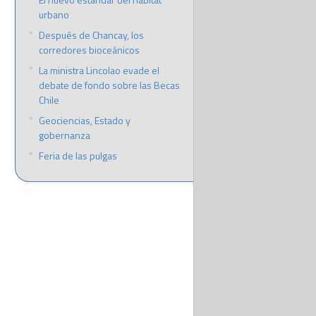
urbano
Después de Chancay, los
corredores bioceánicos
La ministra Lincolao evade el
debate de fondo sobre las Becas
Chile
Geociencias, Estado y
gobernanza
Feria de las pulgas