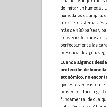
Una de las inquietudes 
delimitar un humedal. 
humedales es amplia, si
otros ecosistemas, ést
más de 180 países y pa
Convenio de Ramsar -su
perfectamente las cara
presencia de agua, vege
Cuando algunos desde e
protección de humedal
económico, no encont
que estos ecosistemas 
proveer en forma gratui
fundamental de cualqui
sobre (encima de) humed