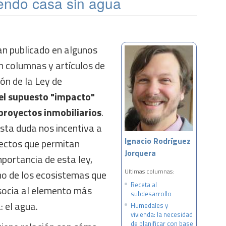
endo casa sin agua
an publicado en algunos
 columnas y artículos de
ión de la Ley de
el supuesto "impacto"
proyectos inmobiliarios
.
sta duda nos incentiva a
Ignacio Rodríguez
ectos que permitan
Jorquera
mportancia de esta ley,
Ultimas columnas:
no de los ecosistemas que
Receta al
socia al elemento más
subdesarrollo
: el agua.
Humedales y
vivienda: la necesidad
de planificar con base