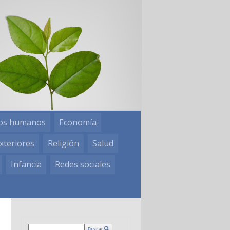
os humanos
Economía
xteriores
Religión
Salud
Infancia
Redes sociales