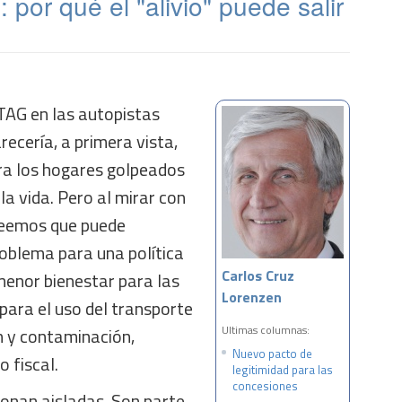
 por qué el "alivio" puede salir
 TAG en las autopistas
ecería, a primera vista,
ra los hogares golpeados
 la vida. Pero al mirar con
reemos que puede
oblema para una política
Carlos Cruz
menor bienestar para las
Lorenzen
para el uso del transporte
Ultimas columnas:
n y contaminación,
Nuevo pacto de
 fiscal.
legitimidad para las
concesiones
ionan aisladas. Son parte