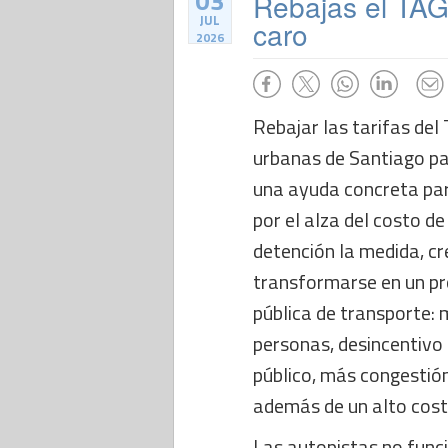
03
Rebajas el TAG:
JUL
caro
2026
Rebajar las tarifas del
urbanas de Santiago par
una ayuda concreta pa
por el alza del costo de
detención la medida, c
transformarse en un pr
pública de transporte: 
personas, desincentivo 
público, más congestió
además de un alto costo
Las autopistas no func