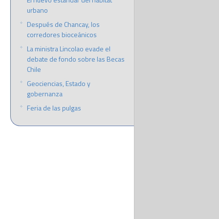
urbano
Después de Chancay, los
corredores bioceánicos
La ministra Lincolao evade el
debate de fondo sobre las Becas
Chile
Geociencias, Estado y
gobernanza
Feria de las pulgas