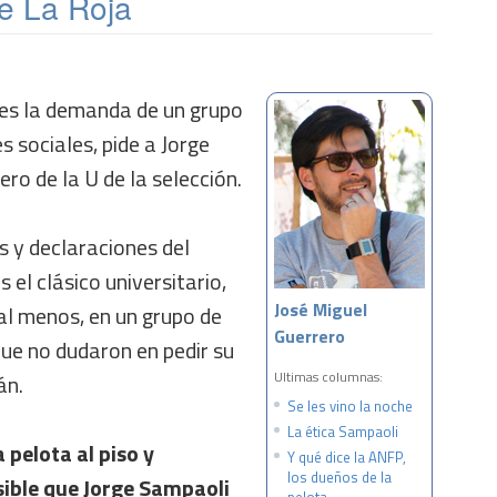
de La Roja
es la demanda de un grupo
s sociales, pide a Jorge
ro de la U de la selección.
s y declaraciones del
s el clásico universitario,
José Miguel
al menos, en un grupo de
Guerrero
ue no dudaron en pedir su
Ultimas columnas:
án.
Se les vino la noche
La ética Sampaoli
 pelota al piso y
Y qué dice la ANFP,
los dueños de la
sible que Jorge Sampaoli