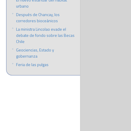
urbano
Después de Chancay, los
corredores bioceánicos
La ministra Lincolao evade el
debate de fondo sobre las Becas
Chile
Geociencias, Estado y
gobernanza
Feria de las pulgas