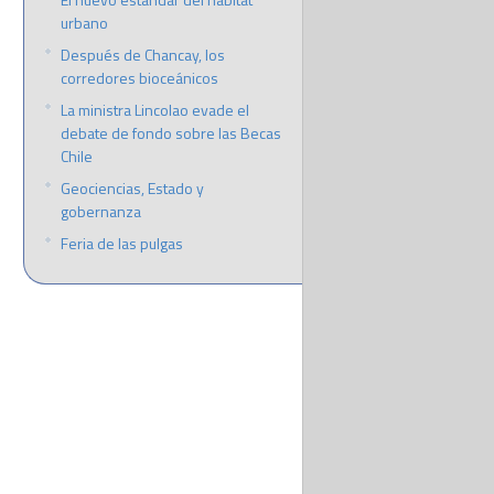
urbano
Después de Chancay, los
corredores bioceánicos
La ministra Lincolao evade el
debate de fondo sobre las Becas
Chile
Geociencias, Estado y
gobernanza
Feria de las pulgas