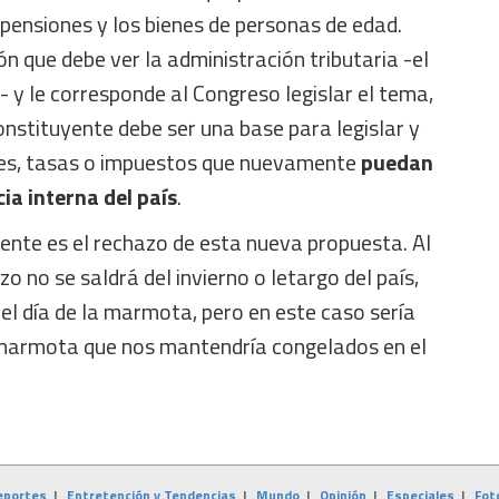
pensiones y los bienes de personas de edad.
ón que debe ver la administración tributaria -el
- y le corresponde al Congreso legislar el tema,
constituyente debe ser una base para legislar y
nes, tasas o impuestos que nuevamente
puedan
ia interna del país
.
tente es el rechazo de esta nueva propuesta. Al
o no se saldrá del invierno o letargo del país,
 del día de la marmota, pero en este caso sería
 marmota que nos mantendría congelados en el
eportes
|
Entretención y Tendencias
|
Mundo
|
Opinión
|
Especiales
|
Fot