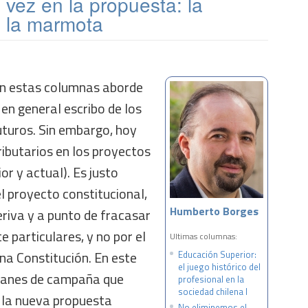
 vez en la propuesta: la
e la marmota
en estas columnas aborde
 en general escribo de los
uturos. Sin embargo, hoy
ibutarios en los proyectos
or y actual). Es justo
l proyecto constitucional,
Humberto Borges
eriva y a punto de fracasar
e particulares, y no por el
Ultimas columnas:
na Constitución. En este
Educación Superior:
el juego histórico del
óganes de campaña que
profesional en la
sociedad chilena I
 la nueva propuesta
No eliminemos el