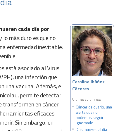
 día
 mueren cada día por
y lo más duro es que no
na enfermedad inevitable:
venible.
s está asociado al Virus
PH), una infección que
Carolina Ibáñez
on una vacuna. Además, el
Cáceres
nicolau, permite detectar
Ultimas columnas:
se transformen en cáncer.
Cáncer de ovario: una
 herramientas eficaces
alerta que no
podemos seguir
morir. Sin embargo, en
ignorando
Dos mujeres al día