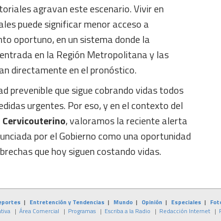
toriales agravan este escenario. Vivir en
ales puede significar menor acceso a
nto oportuno, en un sistema donde la
centrada en la Región Metropolitana y las
an directamente en el pronóstico.
d prevenible que sigue cobrando vidas todos
edidas urgentes. Por eso, y en el contexto del
r Cervicouterino
, valoramos la reciente alerta
nunciada por el Gobierno como una oportunidad
 brechas que hoy siguen costando vidas.
eportes
|
Entretención y Tendencias
|
Mundo
|
Opinión
|
Especiales
|
Fot
tiva
|
Área Comercial
|
Programas
|
Escriba a la Radio
|
Redacción Internet
|