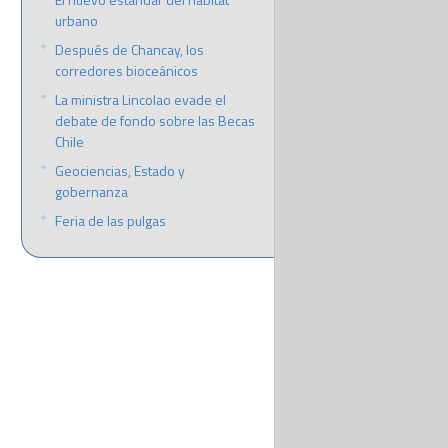
urbano
Después de Chancay, los
corredores bioceánicos
La ministra Lincolao evade el
debate de fondo sobre las Becas
Chile
Geociencias, Estado y
gobernanza
Feria de las pulgas