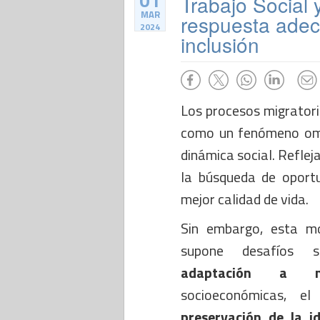
01
Trabajo Social 
MAR
respuesta adec
2024
inclusión
Los procesos migratori
como un fenómeno omn
dinámica social. Reflej
la búsqueda de oportu
mejor calidad de vida.
Sin embargo, esta m
supone desafíos si
adaptación a nu
socioeconómicas, e
preservación de la i