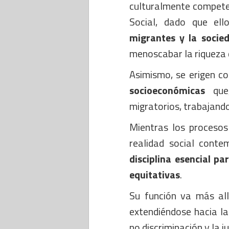
culturalmente competen
Social, dado que el
migrantes y la socie
menoscabar la riqueza d
Asimismo, se erigen c
socioeconómicas
que,
migratorios, trabajando 
Mientras los procesos 
realidad social conte
disciplina esencial pa
equitativas
.
Su función va más all
extendiéndose hacia la
no discriminación y la ju