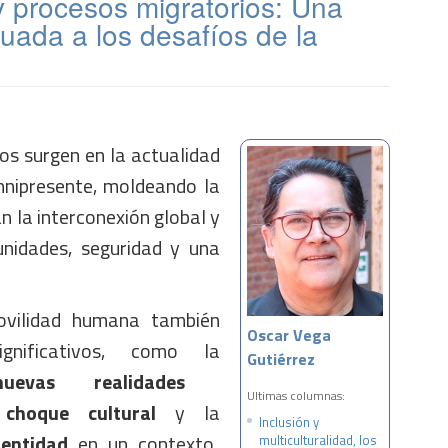
y procesos migratorios: Una
uada a los desafíos de la
os surgen en la actualidad
ipresente, moldeando la
an la interconexión global y
nidades, seguridad y una
ovilidad humana también
Oscar Vega
gnificativos, como la
Gutiérrez
evas realidades
Ultimas columnas:
l
choque cultural
y la
Inclusión y
dentidad
en un contexto
multiculturalidad, los