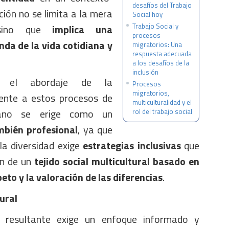
desafíos del Trabajo
ción no se limita a la mera
Social hoy
Trabajo Social y
, sino que
implica una
procesos
da de la vida cotidiana y
migratorios: Una
respuesta adecuada
a los desafíos de la
inclusión
y el abordaje de la
Procesos
migratorios,
rente a estos procesos de
multiculturalidad y el
mano se erige como un
rol del trabajo social
mbién profesional
, ya que
 la diversidad exige
estrategias inclusivas
que
ón de un
tejido social multicultural basado en
eto y la valoración de las diferencias
.
ural
al resultante exige un enfoque informado y