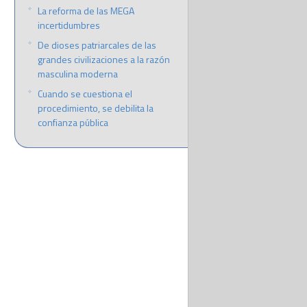
La reforma de las MEGA
incertidumbres
De dioses patriarcales de las
grandes civilizaciones a la razón
masculina moderna
Cuando se cuestiona el
procedimiento, se debilita la
confianza pública