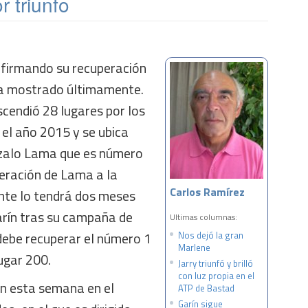
r triunfo
onfirmando su recuperación
 ha mostrado últimamente.
cendió 28 lugares por los
 el año 2015 y se ubica
nzalo Lama que es número
peración de Lama a la
Carlos Ramírez
te lo tendrá dos meses
arín tras su campaña de
Ultimas columnas:
debe recuperar el número 1
Nos dejó la gran
Marlene
lugar 200.
Jarry triunfó y brilló
con luz propia en el
n esta semana en el
ATP de Bastad
Garín sigue