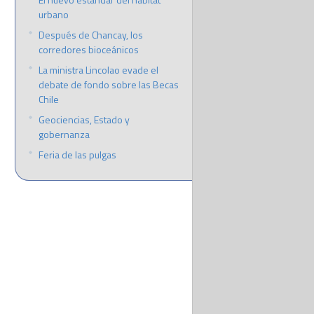
urbano
Después de Chancay, los
corredores bioceánicos
La ministra Lincolao evade el
debate de fondo sobre las Becas
Chile
Geociencias, Estado y
gobernanza
Feria de las pulgas