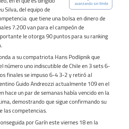
o, en el que es dirigido
avanzando sin límite
 Silva, del equipo de
ompetencia que tiene una bolsa en dinero de
cuales 7.200 van para el campeón de
mportante le otorga 90 puntos para su ranking
.
ronda a su compatriota Hans Podlipnik que
l número uno indiscutible de Chile en 3 sets 6-
os finales se impuso 6-4 3-2 y retiró al
gentino Guido Andreozzi actualmente 109 en el
ien hace un par de semanas había vencido en la
e Lima, demostrando que sigue confirmando su
de las competencias.
conseguida por Garín este viernes 18 en la