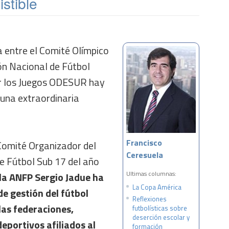
istible
a entre el Comité Olímpico
ón Nacional de Fútbol
or los Juegos ODESUR hay
 una extraordinaria
Francisco
 Comité Organizador del
Ceresuela
 Fútbol Sub 17 del año
Ultimas columnas:
 la ANFP Sergio Jadue ha
La Copa América
de gestión del fútbol
Reflexiones
las federaciones,
futbolísticas sobre
deserción escolar y
deportivos afiliados al
formación