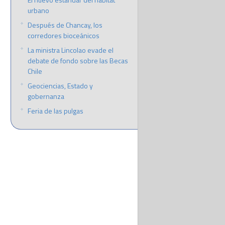
urbano
Después de Chancay, los
corredores bioceánicos
La ministra Lincolao evade el
debate de fondo sobre las Becas
Chile
Geociencias, Estado y
gobernanza
Feria de las pulgas