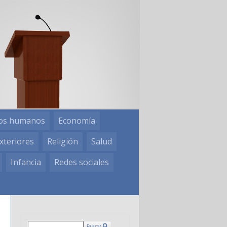
os humanos
Economía
xteriores
Religión
Salud
Infancia
Redes sociales