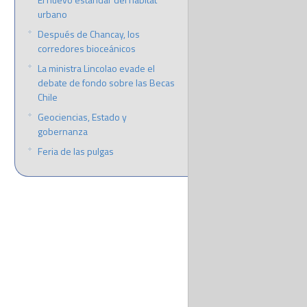
urbano
Después de Chancay, los
corredores bioceánicos
La ministra Lincolao evade el
debate de fondo sobre las Becas
Chile
Geociencias, Estado y
gobernanza
Feria de las pulgas