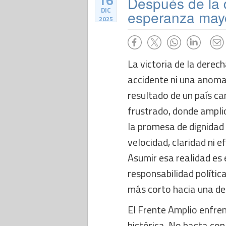
16
Después de la d
DIC
esperanza mayo
2025
La victoria de la derech
accidente ni una anomal
resultado de un país ca
frustrado, donde amplio
la promesa de dignidad 
velocidad, claridad ni e
Asumir esa realidad es 
responsabilidad polític
más corto hacia una de
El Frente Amplio enfre
histórica. No basta con 