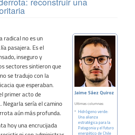
errota: reconstruir una
ritaria
a radical no es un
ía pasajera. Es el
nsado, inseguro y
s sectores sintieron que
no se tradujo con la
ficacia que esperaban.
Jaime Sáez Quiroz
el primer acto de
a. Negarla sería el camino
Ultimas columnas:
rrota aún más profunda.
Hidrógeno verde:
Una alianza
estratégica para la
nta hoy una encrucijada
Patagonia y el futuro
resistir ni con administrar
energético de Chile