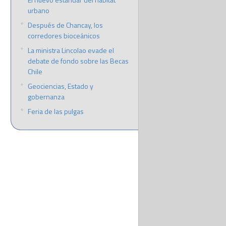
urbano
Después de Chancay, los
corredores bioceánicos
La ministra Lincolao evade el
debate de fondo sobre las Becas
Chile
Geociencias, Estado y
gobernanza
Feria de las pulgas