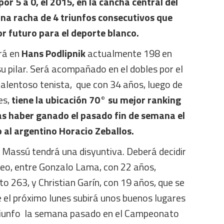
r 5 a 0, el 2015, en la cancha central del
una racha de 4 triunfos consecutivos que
r futuro para el deporte blanco.
drá en
Hans Podlipnik
actualmente 198 en
 su pilar. Será acompañado en el dobles por el
 talentoso tenista, que con 34 años, luego de
es,
tiene la ubicación 70° su mejor ranking
ras haber ganado el pasado fin de semana el
 al argentino Horacio Zeballos.
 Massú tendrá una disyuntiva. Deberá decidir
rteo, entre Gonzalo Lama, con 22 años,
o 263, y Christian Garín, con 19 años, que se
 el próximo lunes subirá unos buenos lugares
triunfo la semana pasado en el Campeonato