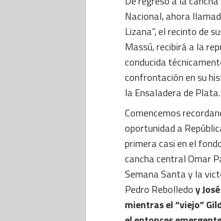
De regreso a la cancha 
Nacional, ahora llamad
Lizana”, el recinto de s
Massú, recibirá a la r
conducida técnicamente
confrontación en su his
la Ensaladera de Plata.
Comencemos recordando
oportunidad a Repúblic
primera casi en el fondo
cancha central Omar Pab
Semana Santa y la vict
Pedro Rebolledo
y José
mientras el “viejo” Gi
el entonces emergente