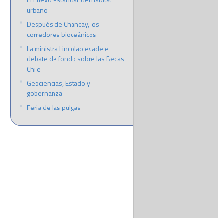
urbano
Después de Chancay, los
corredores bioceánicos
La ministra Lincolao evade el
debate de fondo sobre las Becas
Chile
Geociencias, Estado y
gobernanza
Feria de las pulgas