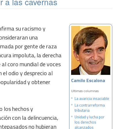
er a las cavernas
firma su racismo y
consideraran una
mada por gente de raza
ancura impoluta, la derecha
 al coro mundial de voces
el odio y desprecio al
Camilo Escalona
popularidad y obtener
Ultimas columnas:
La avaricia insaciable
La contrarreforma
o los hechos y
tributaria
ción con la delincuencia,
Unidad y lucha por
los derechos
antepasados no hubieran
alcanzados