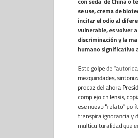
con seda de China o te
se use, crema de biote
incitar el odio al dife
vulnerable, es volver a
discriminación y la m
humano significativo a
Este golpe de "autorida
mezquindades, sintoniza
procaz del ahora Presid
complejo chilensis, copi
ese nuevo "relato" polí
transpira ignorancia y 
multiculturalidad que e