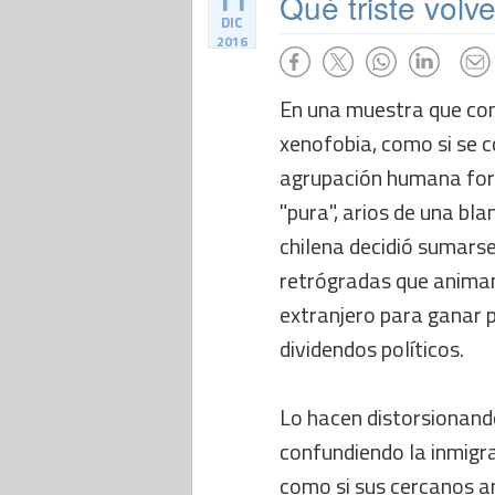
11
Qué triste volv
DIC
2016
En una muestra que con
xenofobia, como si se 
agrupación humana for
"pura", arios de una bl
chilena decidió sumarse
retrógradas que animan 
extranjero para ganar 
dividendos políticos.
Lo hacen distorsionand
confundiendo la inmigra
como si sus cercanos 