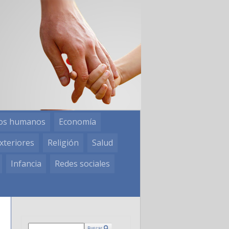
os humanos
Economía
xteriores
Religión
Salud
Infancia
Redes sociales