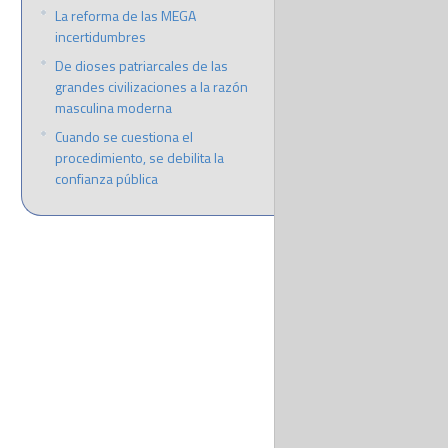
La reforma de las MEGA
incertidumbres
De dioses patriarcales de las
grandes civilizaciones a la razón
masculina moderna
Cuando se cuestiona el
procedimiento, se debilita la
confianza pública