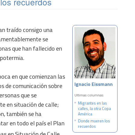
los recuerdos
n traído consigo una
 lamentablemente se
onas que han fallecido en
hipotermia.
 época en que comienzan las
Ignacio Eissmann
os de comunicación sobre
personas que se
Ultimas columnas:
 en situación de calle;
Migrantes en las
calles, la otra Copa
ión, también se ha
América
Donde mueren los
r en todo el país el Plan
recuerdos
s en Situación de Calle,