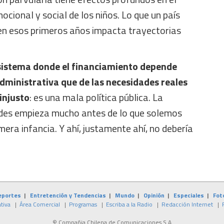
ocional y social de los niños. Lo que un país
 en esos primeros años impacta trayectorias
istema donde el financiamiento depende
dministrativa que de las necesidades reales
 injusto
: es una mala política pública. La
ades empieza mucho antes de lo que solemos
mera infancia. Y ahí, justamente ahí, no debería
eportes
|
Entretención y Tendencias
|
Mundo
|
Opinión
|
Especiales
|
Fot
tiva
|
Área Comercial
|
Programas
|
Escriba a la Radio
|
Redacción Internet
|
© Compañia Chilena de Comunicaciones S.A.