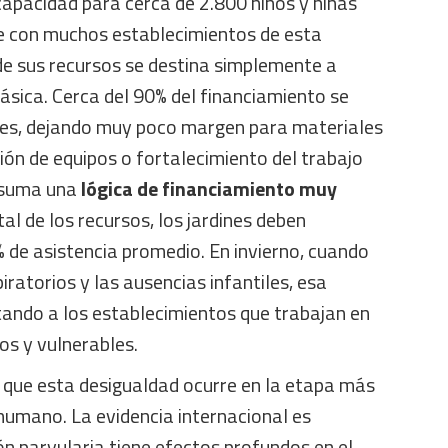
 capacidad para cerca de 2.800 niños y niñas
e con muchos establecimientos de esta
de sus recursos se destina simplemente a
ásica. Cerca del 90% del financiamiento se
es, dejando muy poco margen para materiales
ón de equipos o fortalecimiento del trabajo
e suma una
lógica de financiamiento muy
otal de los recursos, los jardines deben
de asistencia promedio. En invierno, cuando
iratorios y las ausencias infantiles, esa
tando a los establecimientos que trabajan en
s y vulnerables.
que esta desigualdad ocurre en la etapa más
 humano. La evidencia internacional es
ón parvularia tiene efectos profundos en el