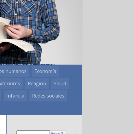
os humanos
Economía
xteriores
Religión
Salud
Infancia
Redes sociales