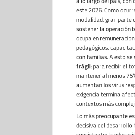
a lo largo del país, con
este 2026. Como ocurr
modalidad, gran parte 
sostener la operación b
ocupa en remuneracion
pedagógicos, capacitaci
con familias. A esto s
frágil
: para recibir el t
mantener al menos 75% 
aumentan los virus resp
exigencia termina afec
contextos más complejo
Lo más preocupante es 
decisiva del desarrollo
consistente: la educaci