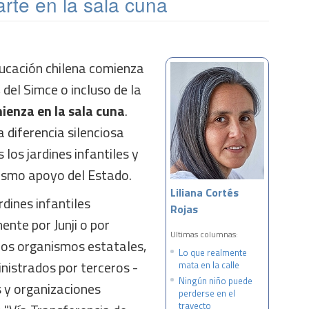
rte en la sala cuna
ducación chilena comienza
del Simce o incluso de la
enza en la sala cuna
.
 diferencia silenciosa
los jardines infantiles y
mismo apoyo del Estado.
Liliana Cortés
rdines infantiles
Rojas
nte por Junji o por
Ultimas columnas:
os organismos estatales,
Lo que realmente
nistrados por terceros -
mata en la calle
Ningún niño puede
s y organizaciones
perderse en el
trayecto