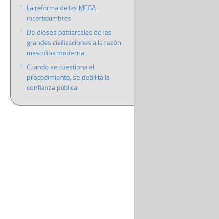
La reforma de las MEGA
incertidumbres
De dioses patriarcales de las
grandes civilizaciones a la razón
masculina moderna
Cuando se cuestiona el
procedimiento, se debilita la
confianza pública