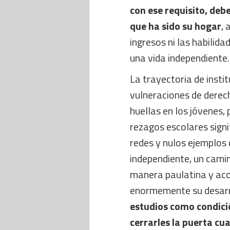
con ese requisito, deb
que ha sido su hogar
, 
ingresos ni las habilida
una vida independiente.
La trayectoria de instit
vulneraciones de derec
huellas en los jóvenes
rezagos escolares sign
redes y nulos ejemplos 
independiente, un cami
manera paulatina y aco
enormemente su desarr
estudios como condici
cerrarles la puerta c