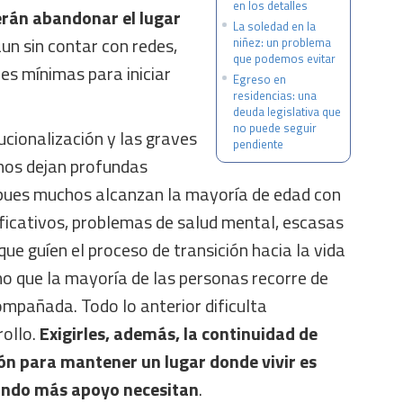
en los detalles
erán abandonar el lugar
La soledad en la
aun sin contar con redes,
niñez: un problema
que podemos evitar
des mínimas para iniciar
Egreso en
residencias: una
deuda legislativa que
no puede seguir
ucionalización y las graves
pendiente
hos dejan profundas
, pues muchos alcanzan la mayoría de edad con
ificativos, problemas de salud mental, escasas
que guíen el proceso de transición hacia la vida
no que la mayoría de las personas recorre de
mpañada. Todo lo anterior dificulta
ollo.
Exigirles, además, la continuidad de
ón para mantener un lugar donde vivir es
uando más apoyo necesitan
.