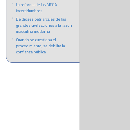
La reforma de las MEGA
incertidumbres
De dioses patriarcales de las
grandes civilizaciones a la razón
masculina moderna
Cuando se cuestiona el
procedimiento, se debilita la
confianza pública