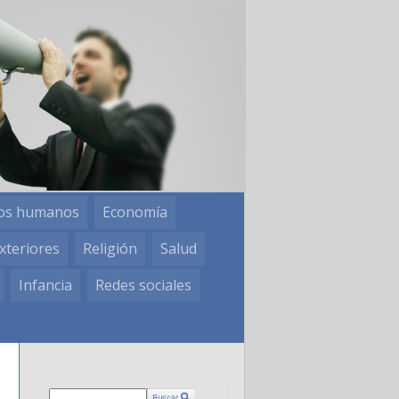
os humanos
Economía
xteriores
Religión
Salud
Infancia
Redes sociales