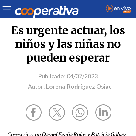
Opinión
| Salud
| Lorena Rodríguez Osiac
Es urgente actuar, los
niños y las niñas no
pueden esperar
Publicado:
04/07/2023
- Autor:
Lorena Rodríguez Osiac
Co-escrita con
Daniel Egaña Roja
s y
Patricia Gálvez