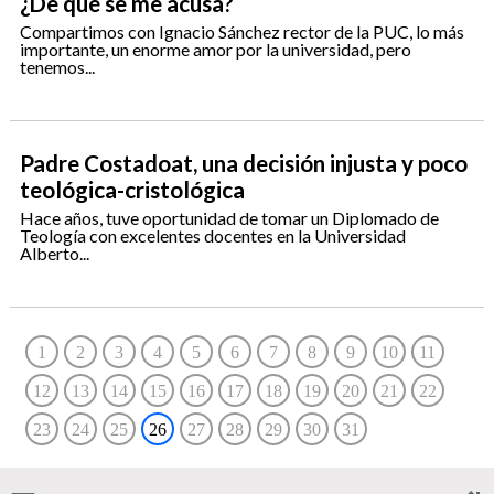
¿De qué se me acusa?
Compartimos con Ignacio Sánchez rector de la PUC, lo más
importante, un enorme amor por la universidad, pero
tenemos...
Padre Costadoat, una decisión injusta y poco
teológica-cristológica
Hace años, tuve oportunidad de tomar un Diplomado de
Teología con excelentes docentes en la Universidad
Alberto...
1
2
3
4
5
6
7
8
9
10
11
12
13
14
15
16
17
18
19
20
21
22
23
24
25
26
27
28
29
30
31