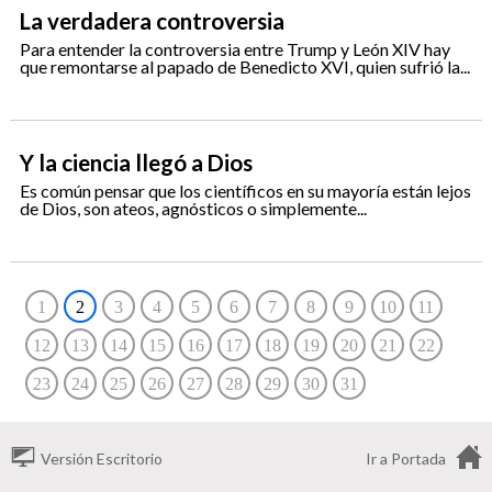
La verdadera controversia
Para entender la controversia entre Trump y León XIV hay
que remontarse al papado de Benedicto XVI, quien sufrió la...
Y la ciencia llegó a Dios
Es común pensar que los científicos en su mayoría están lejos
de Dios, son ateos, agnósticos o simplemente...
1
2
3
4
5
6
7
8
9
10
11
12
13
14
15
16
17
18
19
20
21
22
23
24
25
26
27
28
29
30
31
Versión Escritorio
Ir a Portada