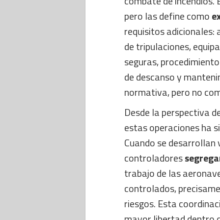
combate de incendios. E
pero las define como
e
requisitos adicionales:
de tripulaciones, equi
seguras, procedimientos
de descanso y mantenimi
normativa, pero no com
Desde la perspectiva de
estas operaciones ha s
Cuando se desarrollan 
controladores
segregan
trabajo de las aeronave
controlados, precisamen
riesgos. Esta coordinac
mayor libertad dentro 