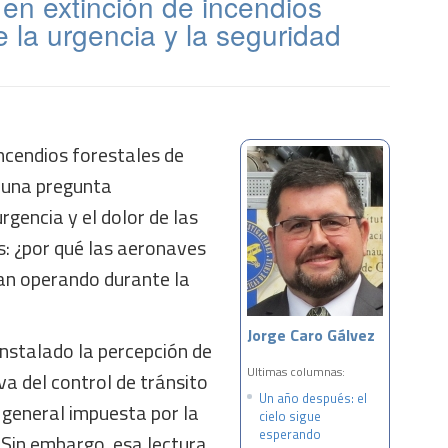
en extinción de incendios
e la urgencia y la seguridad
ncendios forestales de
 una pregunta
rgencia y el dolor de las
: ¿por qué las aeronaves
an operando durante la
Jorge Caro Gálvez
instalado la percepción de
Ultimas columnas:
va del control de tránsito
Un año después: el
 general impuesta por la
cielo sigue
esperando
 Sin embargo, esa lectura