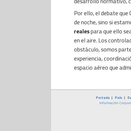
desarrollo normativo, c
Por ello, el debate que 
de noche, sino si estam
reales
para que ello sea
en el aire. Los controla
obstáculo, somos parte
experiencia, coordinaci
espacio aéreo que adm
Portada
|
País
|
D
Información Corpora