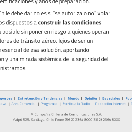
ertificaciones y años de preparación.
Chile debe dar no es si "se autoriza o no" volar
os dispuestos a
construir las condiciones
 posible sin poner en riesgo a quienes operan
dores de tránsito aéreo, lejos de ser un
 esencial de esa solución, aportando
ón y una mirada sistémica de la seguridad del
inistramos.
eportes
|
Entretención y Tendencias
|
Mundo
|
Opinión
|
Especiales
|
Fot
tiva
|
Área Comercial
|
Programas
|
Escriba a la Radio
|
Redacción Internet
|
© Compañia Chilena de Comunicaciones S.A.
Maipú 525, Santiago, Chile Fono:
(56 2) 2364 8000
(56 2) 2364 8000