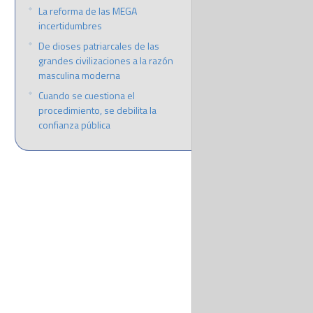
La reforma de las MEGA
incertidumbres
De dioses patriarcales de las
grandes civilizaciones a la razón
masculina moderna
Cuando se cuestiona el
procedimiento, se debilita la
confianza pública