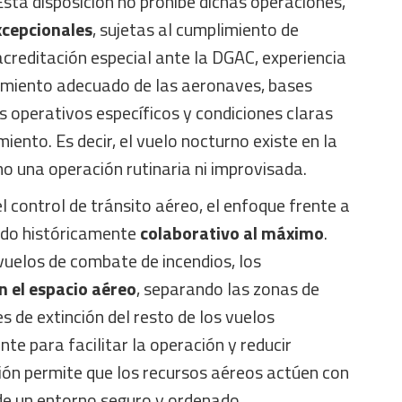
sta disposición no prohíbe dichas operaciones,
xcepcionales
, sujetas al cumplimiento de
 acreditación especial ante la DGAC, experiencia
pamiento adecuado de las aeronaves, bases
 operativos específicos y condiciones claras
ento. Es decir, el vuelo nocturno existe en la
o una operación rutinaria ni improvisada.
l control de tránsito aéreo, el enfoque frente a
ido históricamente
colaborativo al máximo
.
vuelos de combate de incendios, los
 el espacio aéreo
, separando las zonas de
s de extinción del resto de los vuelos
te para facilitar la operación y reducir
ión permite que los recursos aéreos actúen con
de un entorno seguro y ordenado.