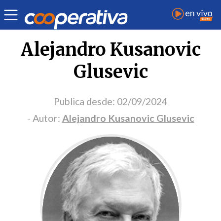
Portada Opinión
Alejandro Kusanovic
Glusevic
Publica desde:
02/09/2024
- Autor:
Alejandro Kusanovic Glusevic