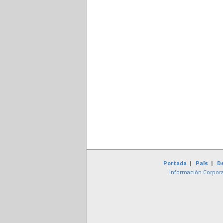
Portada
|
País
|
D
Información Corpora