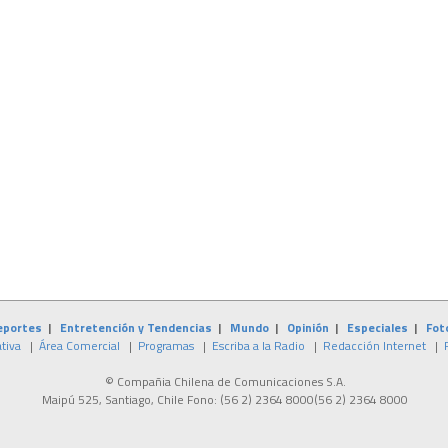
eportes
|
Entretención y Tendencias
|
Mundo
|
Opinión
|
Especiales
|
Fot
tiva
|
Área Comercial
|
Programas
|
Escriba a la Radio
|
Redacción Internet
|
© Compañia Chilena de Comunicaciones S.A.
Maipú 525, Santiago, Chile Fono:
(56 2) 2364 8000
(56 2) 2364 8000