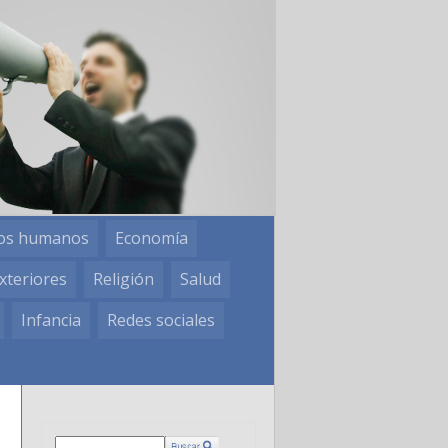
os humanos
Economía
xteriores
Religión
Salud
Infancia
Redes sociales